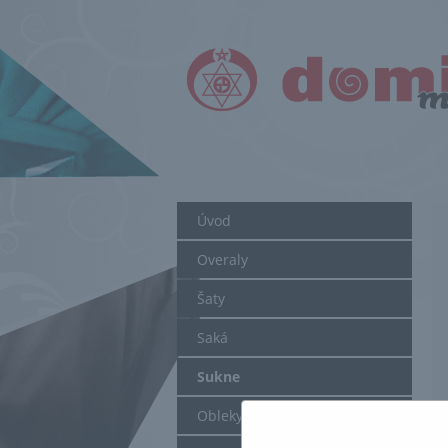
Úvod
Overaly
Šaty
Saká
Sukne
Obleky