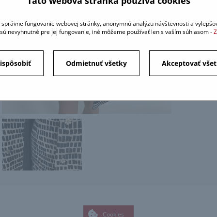
Táto webová stránka používa cookies
OBJE
správne fungovanie webovej stránky, anonymnú analýzu návštevnosti a vylepšov
sú nevyhnutné pre jej fungovanie, iné môžeme používať len s vaším súhlasom -
Z
ispôsobiť
Odmietnuť všetky
Akceptovať vše
Cookies