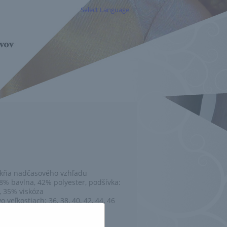
Select Language
▼
kňa nadčasového vzhľadu
58% bavlna, 42% polyester, podšívka:
, 35% viskóza
 veľkostiach: 36, 38, 40, 42, 44, 46
,00 €