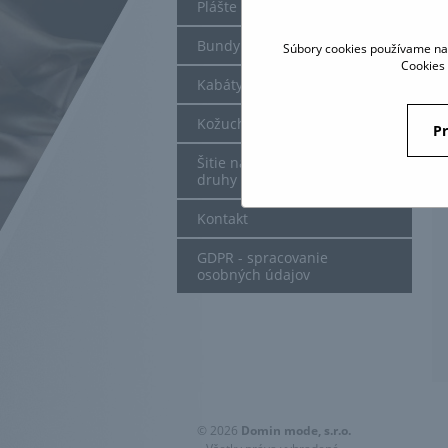
Plášte
Bundy
Súbory cookies používame na 
Cookies 
Kabáty
Kožuchy
Pr
Šitie na mieru - obleky a iné
druhy odevov
Kontakt
GDPR - spracovanie
osobných údajov
© 2026
Domin mode, s.r.o.