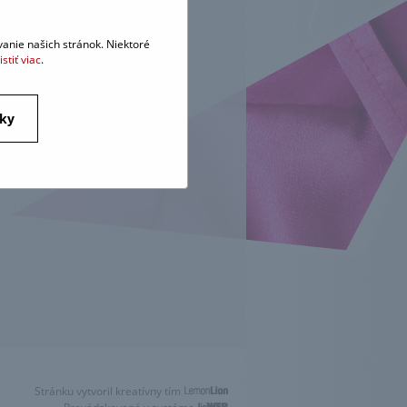
DNAŤ
anie našich stránok. Niektoré
istiť viac
.
tky
Stránku vytvoril kreatívny tím