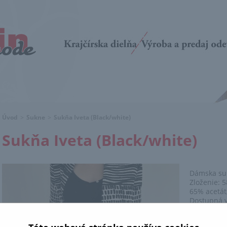
Úvod
>
Sukne
>
Sukňa Iveta (Black/white)
Sukňa Iveta (Black/white)
Dámska su
Zloženie: 
65% acetát
Dostupná vo
45
Cena: