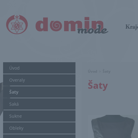
Úvod
Úvod
>
Šaty
Overaly
Šaty
Šaty
Saká
Sukne
Obleky