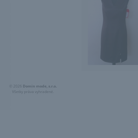
© 2026
Domin mode, s.r.o.
Všetky práva vyhradené.