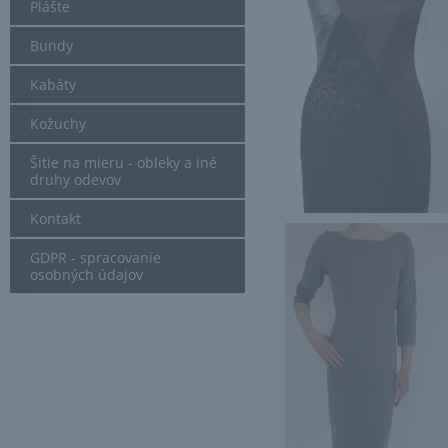
Plášte
Bundy
Kabáty
Kožuchy
Šitie na mieru - obleky a iné
druhy odevov
Kontakt
GDPR - spracovanie
osobných údajov