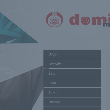
Úvod
Overaly
Šaty
Saká
Sukne
Obleky