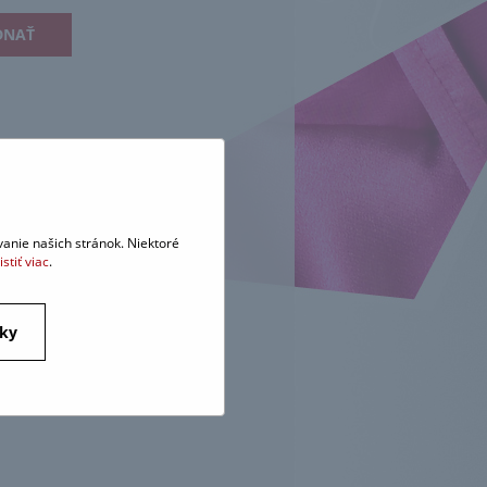
DNAŤ
anie našich stránok. Niektoré
istiť viac
.
tky