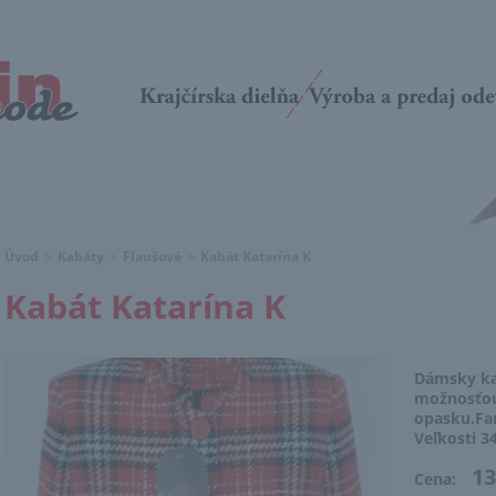
Úvod
>
Kabáty
>
Flaušové
>
Kabát Katarína K
Kabát Katarína K
Dámsky ka
možnosťou
opasku.
Fa
Veľkosti 3
13
Cena: