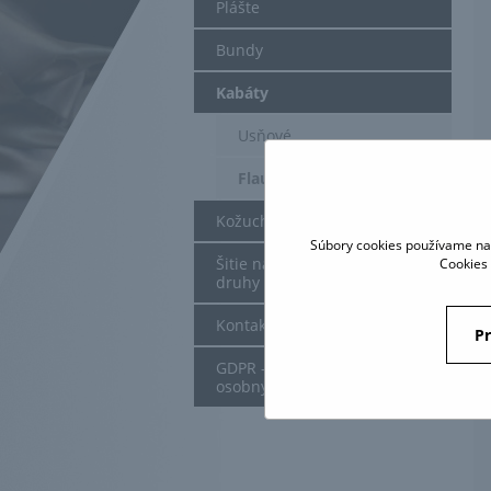
Plášte
Bundy
Kabáty
Usňové
Flaušové
Kožuchy
Súbory cookies používame na 
Šitie na mieru - obleky a iné
Cookies 
druhy odevov
Kontakt
Pr
GDPR - spracovanie
osobných údajov