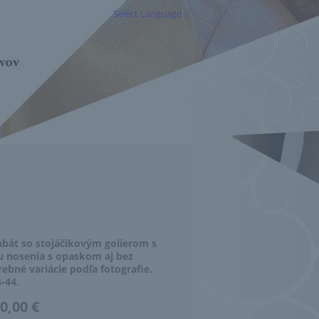
Select Language
▼
bát so stojáčikovým golierom s
 nosenia s opaskom aj bez
rebné variácie podľa fotografie.
4-44.
0,00 €