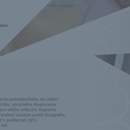
Select Language
▼
nda jednoduchého ale veľmi
rihu, výrazného štepovania,
pre väčšie veľkosti. Kapucňa
arebné variácie podľa fotografie.
 v práčke pri 30°C.
6-58.