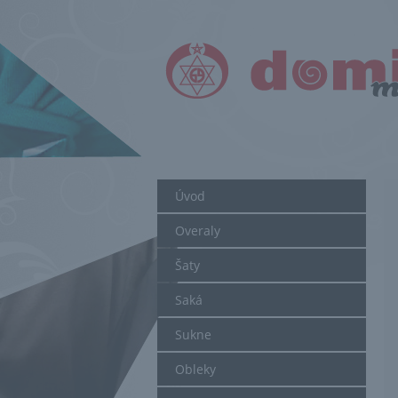
Úvod
Overaly
Šaty
Saká
Sukne
Obleky