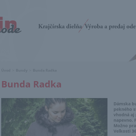
Úvod
>
Bundy
>
Bunda Radka
Bunda Radka
Dámska bu
pekného st
vhodná aj 
napevno. F
Možno prať
Veľkosti 3