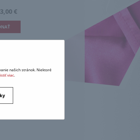
3,00 €
DNAŤ
anie našich stránok. Niektoré
istiť viac
.
tky