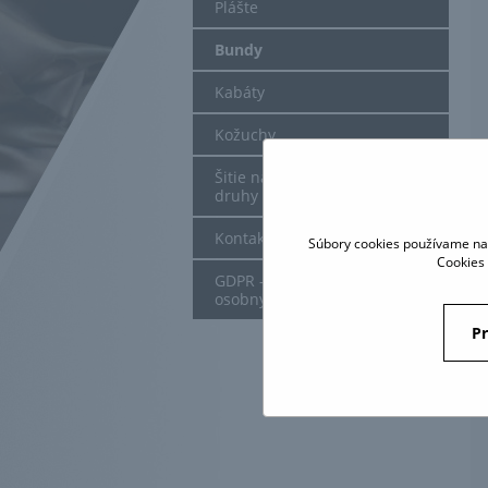
Plášte
Bundy
Kabáty
Kožuchy
Šitie na mieru - obleky a iné
druhy odevov
Kontakt
Súbory cookies používame na 
Cookies 
GDPR - spracovanie
osobných údajov
Pr