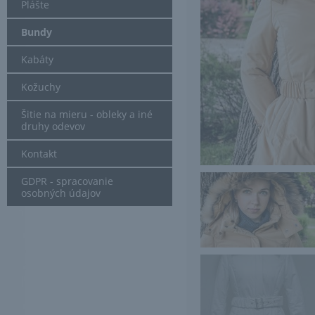
Plášte
Bundy
Kabáty
Kožuchy
Šitie na mieru - obleky a iné
druhy odevov
Kontakt
GDPR - spracovanie
osobných údajov