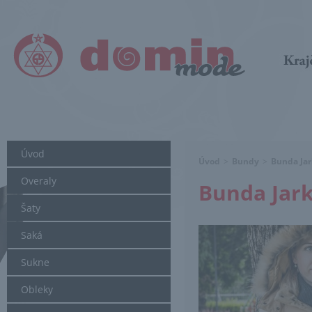
Úvod
Úvod
>
Bundy
>
Bunda Jar
Overaly
Bunda Jar
Šaty
Saká
Sukne
Obleky